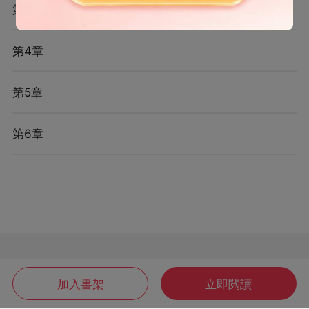
第3章
第4章
第5章
第6章
加入書架
立即閲讀