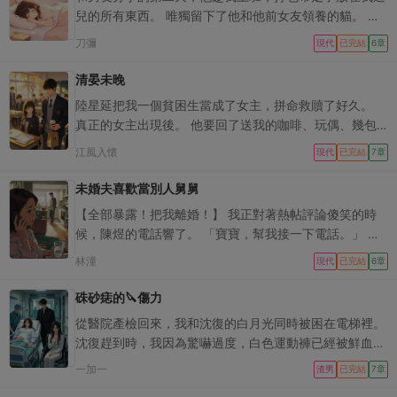
然，江野推遲領證，在回家途中與我爭吵不休出了車禍。
兒的所有東西。 唯獨留下了他和他前女友領養的貓。 網
我倆就這麼重生了。 他就這麼提出了分手。 我點點
上都說這種白色摻點屎黃色的貓最壞了。 我蹲在地上嚇
刀彌
頭，盯著多媒體上的股市 K 線說行。 不是我大度，而
現代
已完結
6章
唬他： 「你爹不要你了，我是你後媽。 「你要是不聽
是，都重生了，難道不該優先搞錢嗎？ 大 A，你最嚴厲
話，我就把你送到外國去。 「劃一百年船也回不來的地
清晏未晚
的母親來咯！
方。」 半夜睡覺，感覺有什麼在舔我頭髮。 迷糊之間，
陸星延把我一個貧困生當成了女主，拼命救贖了好久。
我好像聽見了誰的心聲： 「後媽，補藥送貓走，貓暈
真正的女主出現後。 他要回了送我的咖啡、玩偶、幾包
船。」
衛生棉...... 看他心虛的樣子。 我笑著擺擺手說沒事。 他
江風入懷
現代
已完結
7章
錯誤地闖進我的世界。 可他療愈了我貧窮又自卑的少女
心事。 讓我知道，我也值得被愛。 我不怪他奔向女主。
未婚夫喜歡當別人舅舅
因為我也該走出不屬于我的陽光。 自己照耀自己。
【全部暴露！把我離婚！】 我正對著熱帖評論傻笑的時
候，陳煜的電話響了。 「寶寶，幫我接一下電話。」 我
拿起電話點了接聽。 「您好，感謝您在我們酒店入住，
林潼
現代
已完結
6章
請問您跟陳先生對我們早餐的餐品有什麼意見和建議？」
「確定我跟陳先生都入住了嗎？」 「當天您還在意見簿
硃砂痣的🔪傷力
上勾選了『需改進』，我們很重視您的反饋，想請教具體
從醫院產檢回來，我和沈復的白月光同時被困在電梯裡。
的建議。」 想到剛看完的帖子，我看著廚房裡正在忙碌
沈復趕到時，我因為驚嚇過度，白色運動褲已經被鮮血染
的背影。 「哦，是嗎？」
紅。 「安安，你還好嗎？」 聽到他的聲音，我慌亂的心
一加一
渣男
已完結
7章
終于安定下來。 我摸著七個月大的肚子，忍著痛意對他