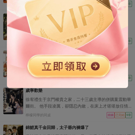
銀貨兩訖，共計 498 元。 我如墜冰窟。 原以為丟失了二
手可摘星陳女士
【更絕的你偷她手機相簿照片 P 成不堪入目的樣子發到
現代
已完結
10章
十年的 MP3，每每和我媽吵架都會被當成導火索的
你哥的工作群和家族群，再僱個男的假裝她前男友鬧上
MP3，就這樣橫空出現。 我訥訥拿著小票問她：「當年
聽懂動物吐槽後，我🔪瘋了
門，說她打過胎劈過腿，你哥再愛也得當場翻臉。】 我
那個 MP3，是你退掉了嗎？」
心頭一抽，小姑子昨天還熱情地說要陪我去做婚前體檢，
落水那天，我聽到了河裡的魚說話。 【算了，舉她一把
說她認識最好的醫院。 第二天一早她就拎著一袋水果出
吧，畢竟死河裡也挺晦氣的。】 【還會汙染河水。】 于
現在我家樓下。 「嫂子，我哥工作忙，體檢我陪你去就
是，我感覺到身👇聚集了越來越多的魚。 它們費力託舉，
像風沒有歸宿
現代
已完結
5章
行，醫院我都打過招呼了，咱不排隊。」 「對了，你手
滿河裡都是它們吐的泡泡。 但奈何魚兒們體滑沒手，而
機給我看看，我幫你挑兩張好看的自拍發家族群裡，給你
我一米七五。 最後，是沈洲跳水救了我。 從那天起，我
記仇
提前刷點好感。」
開始能聽懂動物們說話。 靠著這個金手指，我幫沈洲揪
我從小記仇。 三歲去竹馬家，他養的雞啄了我一口，我
出了他爸的私生子。 告訴他無數豪門醜聞、商業機密。
記住了，吃飯的時候點名要吃。 紀晨哭了一下午。 上小
讓他在商場上無往而不利。 訂婚那日，我笑得一臉燦
學，我跟紀晨同桌，他嫌我笨，要畫三八線。 「別過
多肉多多
爛。 瞥見門口的大黃狗正在悠閒散步，我蹲下身撫摸它
現代
已完結
6章
線，我嫌你晦氣。」 我跟老師說他欺負我，換了個同
的頭。 誰知它看著我，一臉深沉，【還樂？你未婚夫正
桌。 上了高中，我二班，紀晨一班，他暗戀我們班花，
歲寧歡樂
跟別的女人睡覺呢！】
天天從窗子裡讓我給他遞情書。 我不樂意，他不高興
徐宥禮生于京門權貴之家，二十三歲主導的併購案震動華
了，「有種你考第一，我就不讓你遞了。」 我還真聽進
爾街。 他手段凌厲，卻隱忍內斂，在床上才堪堪放任情
去了。
緒。 故而，我從未想過。 這樣的男人會有私生子。 那孩
檸檬同學的同桌
婚姻
已完結
9章
子的生母段位高，出身低。 以徐家資助的貧困生身份進
入集團，替中了藥的徐宥禮解決生理問題，而後徹底消
錦鯉真千金回歸，太子爺內褲爆了
失。 她深知太子爺最恨脅迫，七年後才牽著與他有五分