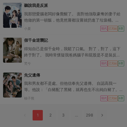
能把人釘死的曖昧表情。 只有一句句小心翼翼的關心。
聽說我是反派
「她現在月份大了，夜裡總睡不好，你多哄著點。」
我那戀愛腦老闆好像覺醒了。 面對他強取豪奪的妻子給
「今天產檢結果怎麼樣？你記得提醒她少走路。」 我往
他做的第一頓飯，他竟然嘗都沒嘗就扔進了垃圾桶。
下翻了兩句，手指停住了。 「等她把孩子生下來，我們
「全是胡嘎巴，你是想毒死我嗎？ 「讓我嘗第一口？咋
小夏
就不用再這麼偷偷摸摸了。」 我盯著那行字，看了很
現代
已完結
8章
地？你的第一口菜是能成仙？」
久。 久到小腿那陣抽筋都過去了，手還是冰的。 我沒有
假千金逆襲記
哭。 也沒有立刻叫醒顧承澤。 我先把自己手機的亮度調
到最低，側過身，用自己的手機把他螢幕上的聊天記錄一
得知自己是假千金時，我鬆了口氣。 對了，對了，這下
張張拍下來。 確認時間、頭像、備註、語音時長都拍清
終于對了。 我時常懷疑我爸媽腦子和屁股是不是裝反
楚了，我才把他的手機退回原來的頁面，連置頂聊天框停
了，我哥更是沒有腦子。 原來真是偽人。 我麻溜收拾東
梵兮
現代
已完結
6章
留的位置都恢復成他睡前的樣子。 然後我躺回去，看著
西準備跑路。 真千金一臉戒備地看著我，覺得我是在裝
天花板，睜眼到天亮。
模作樣。 養父母過來攔我，高高在上： 「你親生父母家
先父遺傳
裡破產了，你就留下來伺候我們吧，還能給你口飯吃。」
我和男友都不是處。但他信奉先父遺傳。 自認高我一
我一聽不動了。 真千金一副果然如此的厭惡表情： 「裝
等。他說：「白豬配了黑豬，就再也生不出純白豬了。」
什麼以退為進，果然捨不得我家的榮華富貴。」 她話音
「同理，女的只要交過前男友，就髒了，以後孩子都會帶
柚子熊
未落，就看見我抱著行李箱，以十頭牛都拉不回來的架勢
現代
已完結
6章
著前男友的基因。」 我嗤笑他沒有文化，當場提出了分
撞飛面前的養父母跑路了。 畢竟離開我家你真會破產，
手。 誰知，我倆一同掉入蟲洞，穿進了平行世界。 那個
而我會活得更好啊。
世界，人類居然真的遵循先父遺傳！ 男友大喜，第一時
1
2
3
...
298
間和我劃清界限。 「在這裡，所有女人都得乖乖守貞，