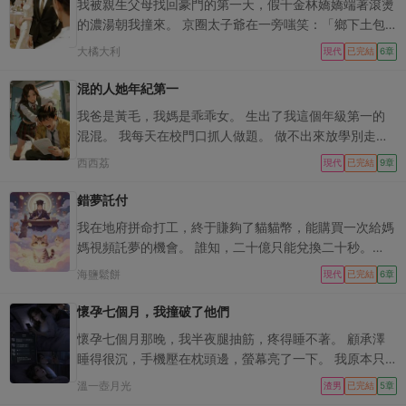
我被親生父母找回豪門的第一天，假千金林嬌嬌端著滾燙
相似的兒子，在 MBA 同學會偶遇。 我在衣帽間，嗅著丈
的濃湯朝我撞來。 京圈太子爺在一旁嗤笑：「鄉下土包
夫西裝上的晚香玉氣息，視線卻落到那張揉皺的親子鑑定
子真沒見識。」 我沒躲，甚至連眼皮都沒抬一下。 下一
大橘大利
上。 奶呼呼的女兒跑進來索吻。 我愛憐抱起，瞬間覺得
現代
已完結
6章
秒，林嬌嬌左腳絆右腳，整盆熱湯全數澆在她那條價值百
美好珍貴的她，不需要亂七八糟的哥哥陪襯。 做我沈歲
萬的高定禮服上。 太子爺衝上去英雄救美，卻被林嬌嬌
混的人她年紀第一
寧一人的獨生女，足矣！
失手抓住了他的褲子。 「嘶啦」一聲巨響。 太子爺的定
我爸是黃毛，我媽是乖乖女。 生出了我這個年級第一的
製西褲從襠部裂到了大腿根，露出裡面印著林嬌嬌照片的
混混。 我每天在校門口抓人做題。 做不出來放學別走！
紅內褲。 全場死寂。 我鄉下來的，這場面我確實沒見
一個傻子被我逼著背了三天單詞後崩潰了： 「我是京圈
西西荔
過。 「你們有錢人，玩得還挺花。」
現代
已完結
9章
太子爺，你霸凌我，我要告訴我媽！！」 好好好，學到
開始幻想就是入門了！ 第二天，我看著他媽手上的鱷魚
錯夢託付
皮愛馬仕，嚇得快哭了。 太子爺他媽也快哭了： 「兒媳
我在地府拼命打工，終于賺夠了貓貓幣，能購買一次給媽
婦你終于出現了！這一百萬是我的一點小心意，逆子就託
媽視頻託夢的機會。 誰知，二十億只能兌換二十秒。
付給你了。」 我：？ 太子爺：？
「咪咪準備投胎了，你要是還想做咪咪的媽媽，就到櫻花
海鹽鬆餅
現代
已完結
6章
大學醫學部接我。」 我站得端端正正，怕媽媽找不到，
又加了一句： 「如果開車來，咪咪會自己爬到車頂
懷孕七個月，我撞破了他們
噢。」 時間結束，我戀戀不捨地走向面前白色的投胎光
懷孕七個月那晚，我半夜腿抽筋，疼得睡不著。 顧承澤
點。 完全沒注意，身後黑白無常貓錯愕的眼神： 「完
睡得很沉，手機壓在枕頭邊，螢幕亮了一下。 我原本只
了，託錯夢了，咋整！」
是想看一眼時間。 結果一滑開，置頂對話方塊，是我最
溫一壺月光
渣男
已完結
5章
好的閨蜜，林知柔。 沒有露骨情話。 也沒有那種一眼就