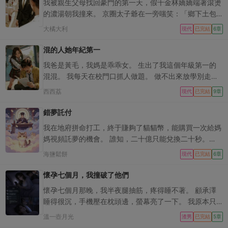
我被親生父母找回豪門的第一天，假千金林嬌嬌端著滾燙
相似的兒子，在 MBA 同學會偶遇。 我在衣帽間，嗅著丈
的濃湯朝我撞來。 京圈太子爺在一旁嗤笑：「鄉下土包
夫西裝上的晚香玉氣息，視線卻落到那張揉皺的親子鑑定
子真沒見識。」 我沒躲，甚至連眼皮都沒抬一下。 下一
大橘大利
上。 奶呼呼的女兒跑進來索吻。 我愛憐抱起，瞬間覺得
現代
已完結
6章
秒，林嬌嬌左腳絆右腳，整盆熱湯全數澆在她那條價值百
美好珍貴的她，不需要亂七八糟的哥哥陪襯。 做我沈歲
萬的高定禮服上。 太子爺衝上去英雄救美，卻被林嬌嬌
混的人她年紀第一
寧一人的獨生女，足矣！
失手抓住了他的褲子。 「嘶啦」一聲巨響。 太子爺的定
我爸是黃毛，我媽是乖乖女。 生出了我這個年級第一的
製西褲從襠部裂到了大腿根，露出裡面印著林嬌嬌照片的
混混。 我每天在校門口抓人做題。 做不出來放學別走！
紅內褲。 全場死寂。 我鄉下來的，這場面我確實沒見
一個傻子被我逼著背了三天單詞後崩潰了： 「我是京圈
西西荔
過。 「你們有錢人，玩得還挺花。」
現代
已完結
9章
太子爺，你霸凌我，我要告訴我媽！！」 好好好，學到
開始幻想就是入門了！ 第二天，我看著他媽手上的鱷魚
錯夢託付
皮愛馬仕，嚇得快哭了。 太子爺他媽也快哭了： 「兒媳
我在地府拼命打工，終于賺夠了貓貓幣，能購買一次給媽
婦你終于出現了！這一百萬是我的一點小心意，逆子就託
媽視頻託夢的機會。 誰知，二十億只能兌換二十秒。
付給你了。」 我：？ 太子爺：？
「咪咪準備投胎了，你要是還想做咪咪的媽媽，就到櫻花
海鹽鬆餅
現代
已完結
6章
大學醫學部接我。」 我站得端端正正，怕媽媽找不到，
又加了一句： 「如果開車來，咪咪會自己爬到車頂
懷孕七個月，我撞破了他們
噢。」 時間結束，我戀戀不捨地走向面前白色的投胎光
懷孕七個月那晚，我半夜腿抽筋，疼得睡不著。 顧承澤
點。 完全沒注意，身後黑白無常貓錯愕的眼神： 「完
睡得很沉，手機壓在枕頭邊，螢幕亮了一下。 我原本只
了，託錯夢了，咋整！」
是想看一眼時間。 結果一滑開，置頂對話方塊，是我最
溫一壺月光
渣男
已完結
5章
好的閨蜜，林知柔。 沒有露骨情話。 也沒有那種一眼就