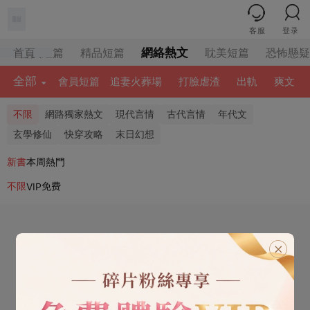
客服
登录
首頁
會員短篇
精品短篇
網絡熱文
耽美短篇
恐怖懸
全部
會員短篇
追妻火葬場
打臉虐渣
出軌
爽文
不限
網路獨家熱文
現代言情
古代言情
年代文
玄學修仙
快穿攻略
末日幻想
新書
本周熱門
不限
免费
VIP