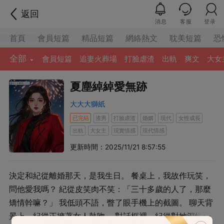
返回
消息
客服
登录
首頁
會員短篇
精品短篇
網絡熱文
耽美短篇
恐
全部
會員短篇
追妻火葬場
打臉虐渣
出軌
爽文
大女
夏塵綽綽愛無跡
大大大獅紙
已完結
渣男
打臉虐渣
婚姻
現代
女性成長
出軌
大女主
現實情感
現代情感
更新時間：2025/11/21 8:57:55
決定和紀從離婚那天，是我生日。 餐桌上，我故作玩笑，
問他愛我嗎？ 紀從皮笑肉不笑：「三十多歲的人了，那麼
矯情幹嘛？」 我低頭不語，瞥了眼手機上的截圖。 聊天背
景上，紀從正擁著女人熱吻。 對話框裡，紀從對她深情告