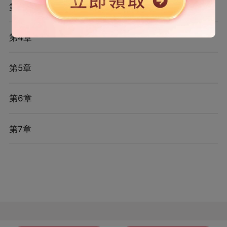
第3章
第4章
第5章
第6章
第7章