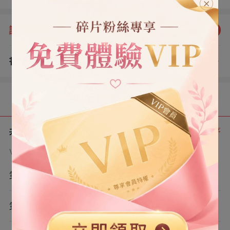
白：我紀從，只愛過你周晴一人。 再抬眼，我問紀從：
「送我個生日禮物吧？」 紀從應得快：「要什麼？你說就
評分：
2.8
點我評分
是。」 我迅速摘下了手上的戒指：「送個新開始。紀從，
我們離婚吧。」
書評
查看評論
（3）
目錄
共 7 章
正序
VIP章節可通過金幣購買提前點讀
第1章
第2章