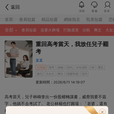
返回
消息
客服
登录
首頁
會員短篇
精品短篇
網絡熱文
耽美短篇
恐
全部
會員短篇
追妻火葬場
打臉虐渣
出軌
爽文
大女
重回高考當天，我放任兒子罷
考
某某
已完結
渣男
婚姻
現代
女性成長
重生
HE
復仇
大女主
爽文
現實情感
現代
更新時間：2026/6/11 14:19:07
高考當天，兒子林嶼拿出一份股權轉讓書，威脅我要不簽
字，他就不去考試了。 老公林楊也打圓場：「老婆，還有
兩小時就得考試了，反正咱們的財產最後都是他的，你就