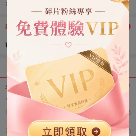
簽個字，讓他安心去考試吧。」 我拿過股權轉讓書，在林
嶼和林楊期待的目光下，把檔案撕了個粉碎：「不想考就
別去考。」 上一世，我心疼兒子寒窗苦讀，唯恐因為我，
評分：
5.0
點我評分
導致兒子考不好，二話不說就在股權轉讓書上簽了字。 可
林嶼考上名牌大學後，他們父子卻牽著一美貌婦人把我送
書評
查看評論
去了精神病院。 林嶼甚至假惺惺淌了幾滴眼：「感謝你多
（0）
年付出，如今我親媽回來了，你也該去精神病院享清福
了。」 那時我才知道，林嶼竟然是老公和別人所生的私生
目錄
子。 再睜眼回到高考這一日，我管他考不考。 狼心狗肺的
人，前程盡毀才好。
共 6 章
正序
VIP章節可通過金幣購買提前點讀
第1章
第2章