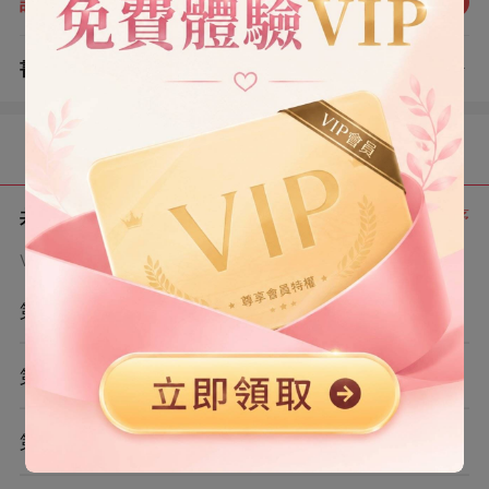
評分：
5.0
點我評分
書評
查看評論
（1）
目錄
共 5 章
正序
VIP章節可通過金幣購買提前點讀
第1章
第2章
第3章