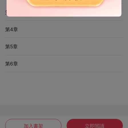
第3章
第4章
第5章
第6章
加入書架
立即閲讀