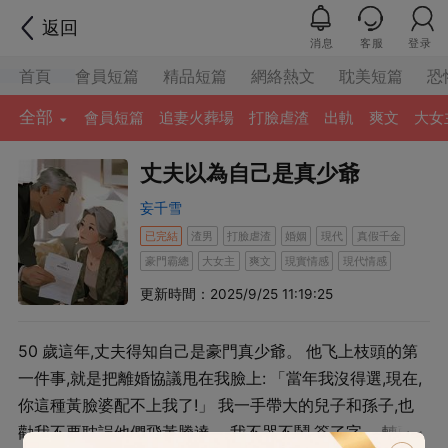
返回
消息
客服
登录
首頁
會員短篇
精品短篇
網絡熱文
耽美短篇
恐
全部
會員短篇
追妻火葬場
打臉虐渣
出軌
爽文
大女
丈夫以為自己是真少爺
妄千雪
已完結
渣男
打臉虐渣
婚姻
現代
真假千金
豪門霸總
大女主
爽文
現實情感
現代情感
更新時間：2025/9/25 11:19:25
50 歲這年,丈夫得知自己是豪門真少爺。 他⻜上枝頭的第
一件事,就是把離婚協議甩在我臉上: 「當年我沒得選,現在,
你這種黃臉婆配不上我了!」 我一手帶大的兒子和孫子,也
勸我不要耽誤他們飛黃騰達。 我不哭不鬧,簽了字。 轉頭