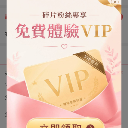
卻接起一通電話—— 「小姐,歡迎回家。您才是林家遺失了
50 年的真正血脈。 「方才您丈夫那場認親,不過是為了讓
評分：
5.0
點我評分
您看清身邊人的真面目。 「很遺憾,他們讓您失望了。
「現在,您可以自行決定,還要他們嗎?」
書評
查看評論
（1）
目錄
共 7 章
正序
VIP章節可通過金幣購買提前點讀
第1章
第2章