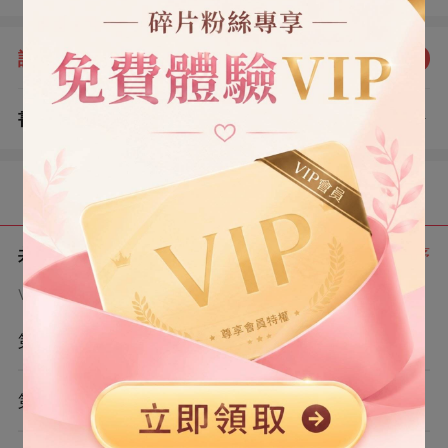
應由該方個⼈承擔。」 他頓了頓，又補充：「當然，看護
你的時間，我會按我每小時的咨詢費標準，給你打個⼋
評分：
3.9
點我評分
折。」
書評
查看評論
（3）
目錄
共 6 章
正序
VIP章節可通過金幣購買提前點讀
第1章
第2章