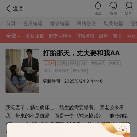
返回
消息
客服
登录
首頁
會員短篇
精品短篇
網絡熱文
耽美短篇
恐
全部
會員短篇
追妻火葬場
打臉虐渣
出軌
爽文
大女
打胎那天，丈夫要和我AA
已完結
渣男
婚姻
現代
女性成長
大女主
爽文
現實情感
現代情感
更新時間：2025/9/24 9:44:46
我流產了，躺在病床上，醫生說需要靜養。 我老公來看
我，帶來的不是雞湯，而是⼀份《補充協議》。 他冷靜對
我說：「根據我們婚前協議 4.1.3 款，因一⽅⾝體原因導致
的⽣育計劃延期，期間產⽣的所有額外營養及護理費⽤，