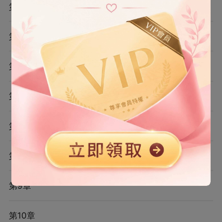
第3章
第4章
第5章
第6章
第7章
第8章
第9章
第10章