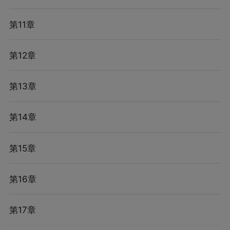
第11章
第12章
第13章
第14章
第15章
第16章
第17章