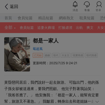
返回
消息
客服
登录
首頁
會員短篇
精品短篇
網絡熱文
耽美短篇
恐
全部
會員短篇
追妻火葬場
打臉虐渣
出軌
爽文
大女
都是一家人
莓超風
已完結
婚姻
現代
大女主
現實情感
現代情感
更新時間：2025/7/25 9:24:21
黃昏戀同居后，我們說好一起去旅游。 可臨出門，他的孫
子孫女卻被送過來，要我們照顧。 他兒子對著我訕笑：
「我爸答應了。」 他安撫我：「都是一家人，能幫肯定要
幫，旅游又不著急。」 我皺眉，轉身出去和老姐妹一起報