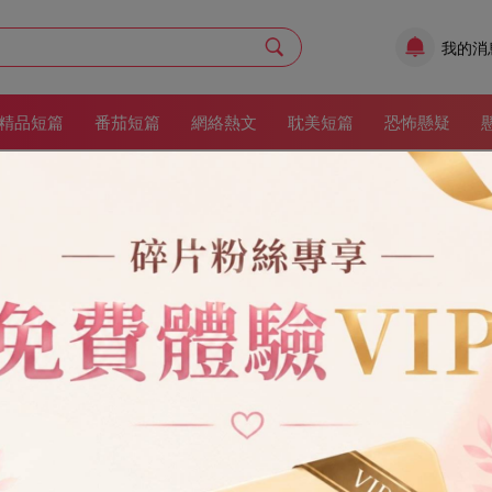
我的消
精品短篇
番茄短篇
網絡熱文
耽美短篇
恐怖懸疑
作者：
夢南霜
更新時間：2025/10/21 15:51:37
渣男
婚姻
男二上位
現代
甜寵
HE
救贖
出軌
大女主
現代情感
03
收藏：51
得最兇那天。 他為了心愛的小姑娘給了我一巴掌。 而我也暴起打斷了他的
為我們會一直這樣耗到死。 可打臉來得太快。 三個月後，我熱戀了一個單
名單裡拉出那個熟悉的號碼。 再撥通時，對面傳來那小姑娘俏皮的聲音：
阿栩也不會多看你一眼。」 面對挑釁，我只是平靜開口：「告訴周栩，我
一陣窸窣雜音，而後才是周栩那努力克制著顫抖的聲音。 他說：「蘇意，
架
立即閱讀