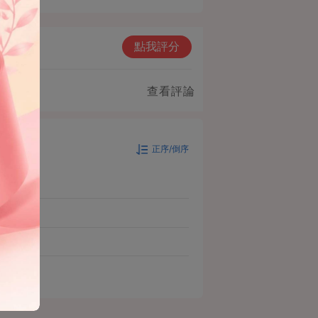
點我評分
查看評論
正序/倒序