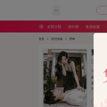
全部分類
排行榜
會員短篇
會員短篇
首頁
現代情感
野蜂
精品短篇
野蜂
番茄短篇
已完結
網絡熱文
閱讀：377
耽美短篇
和竹馬鬧
恐怖懸疑
意。 我以
只能從黑
懸疑恐怖
來求饒，
去，響起
加入書