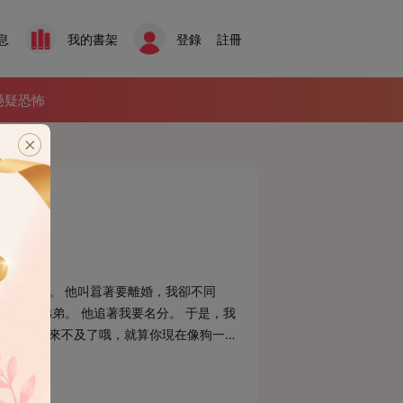
息
我的書架
登錄
註冊
懸疑恐怖
8章
三根肋骨。 他叫囂著要離婚，我卻不同
純奶狗弟弟。 他追著我要名分。 于是，我
 「蘇意，來不及了哦，就算你現在像狗一樣
要離婚。」 下一刻，對面的手機似被人搶過
你敢。」