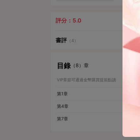
評分：
5.0
書評
（4）
目錄
（8）章
VIP章節可通過金幣購買提前點讀
第1章
第4章
第7章