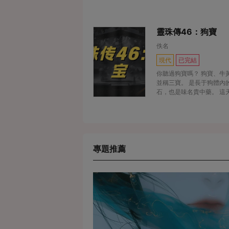
到我幫忙。 我開啟貯骨壇
「你們家遷墳幾次了？」 
次。」 「牛啊，三次全遷
靈珠傳46：狗寶
公！」
佚名
現代
已完結
你聽過狗寶嗎？ 狗寶、牛
並稱三寶。 是長于狗體內
石，也是味名貴中藥。 這
友興高采烈地告訴我： 「
好像長狗寶了！」 「它最
喝鹽水，」 「而且煩躁不
哀號。」 「還在幾天之間
妙掉光了毛。」 這些，都
狗寶的典型症狀。 可這條
專題推薦
長出狗寶。 它煩躁哭叫，
了陰胎。