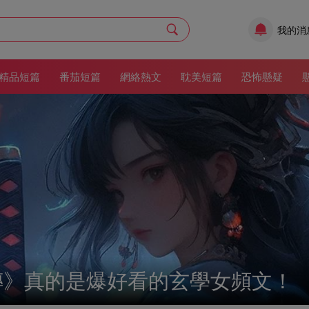
我的消
精品短篇
番茄短篇
網絡熱文
耽美短篇
恐怖懸疑
傳》真的是爆好看的玄學女頻文！