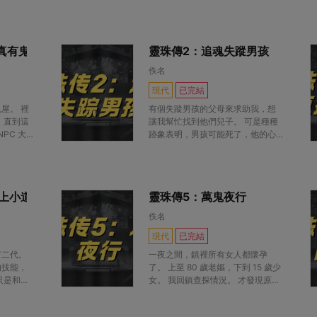
真有鬼
靈珠傳2：追魂失蹤男孩
佚名
現代
已完結
屋。 裡
有個失蹤男孩的父母來求助我，想
 直到這
讓我幫忙找到他們兒子。 可是種種
PC 大
跡象表明，男孩可能死了，他的心
媽！」 壞
臟，卻依然在跳動著。
上小道士
靈珠傳5：萬鬼夜行
佚名
現代
已完結
富二代。
一夜之間，鎮裡所有女人都懷孕
的技能，
了。 上至 80 歲老嫗，下到 15 歲少
只是和他
女。 我回鎮查探情況。 才發現原來
 畏光、
她們早已不是人了。 鬼母出世，萬
你好香
鬼夜行。 而我，是鎮子裡唯一的活