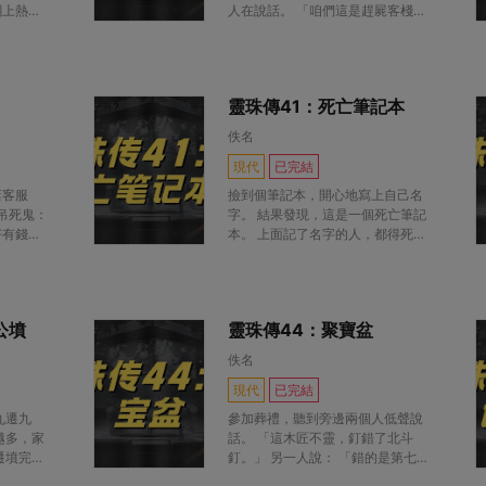
嘲上熱
人在說話。 「咱們這是趕屍客棧，
帶個道
只接死人，不接活人。」 「讓這幾
我預測天
個人住店，可是壞了規矩。」 另一
路，測福
道聲音頓了頓； 「沒事，都🔪了，
 【求
就不算壞了規矩。」 可他們不知
靈珠傳41：死亡筆記本
士朋
道，我是茅山道士。 我朋友，是唯
一的地師傳人。
佚名
現代
已完結
店客服
撿到個筆記本，開心地寫上自己名
 吊死鬼：
字。 結果發現，這是一個死亡筆記
好有錢
本。 上面記了名字的人，都得死。
用，反正
嘿，我偏不信這個邪！ 所以我在本
2 今晚就
子上又加了個名字：孫悟空。
就住在
只有一間
公墳
靈珠傳44：聚寶盆
佚名
現代
已完結
九遷九
參加葬禮，聽到旁邊兩個人低聲說
越多，家
話。 「這木匠不靈，釘錯了北斗
遷墳完
釘。」 另一人說： 「錯的是第七顆
下，他找
棺材釘，我偷偷把它換成了橫死鬼