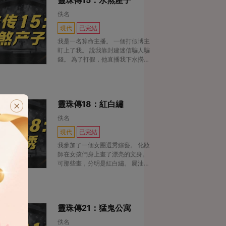
靈珠傳15：水煞產子
佚名
現代
已完結
我是一名算命主播。 一個打假博主
盯上了我。 說我靠封建迷信騙人騙
錢。 為了打假，他直播我下水撈屍
的視頻。 還毀了我的祭奠儀式。 水
屍成煞，產子未成；怨氣沖天，人
畜皆亡。 他不知道，自己惹下了滔
天大禍。
靈珠傳18：紅白繡
佚名
現代
已完結
我參加了一個女團選秀綜藝。 化妝
師在女孩們身上畫了漂亮的文身。
可那些畫，分明是紅白繡。 屍油染
色，人骨做筆。 紅繡見喜，白繡出
喪。 而女孩們身上畫的，正是白
繡。
靈珠傳21：猛鬼公寓
佚名