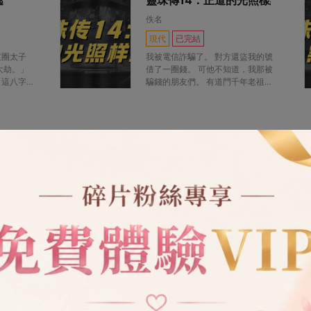
逃
靈珠傳14：正道的光照樣緬北
佚名
現代
已完結
京圈太子
我被電信詐騙了。 對方還盜我的號
大劫。」
借了一圈錢。 可他不知道，我那被
，這八字
騙錢的朋友們。 有道門千年老祖，
你爺墳讓
民國百年女鬼。 還有唯一的地師傳
媽笑！」
人。
了他一個
雲
靈珠傳17：獵🔪直播間
佚名
現代
已完結
了三塊極
我被賣進了邪術直播間。 在這裡，
搶了翡
富豪為自己挑中的女孩下注。 賭注
 可他不知
是，看誰能活到最後。 等待我們的
鱉。 它
—— 是厲鬼，殭屍，和蠱蟲。 可他
怕的秘
們不知道。 我不但是個道士，還是
古武傳人。
村
靈珠傳20：陰犬噬主
佚名