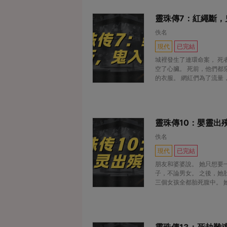
啊，你是我聞過最香的女孩
二代將我綁在柱子上，一
靈珠傳7：紅繩斷，
醉。 「我的小寶貝，你有
話想對我說？」 我仰起臉
佚名
笑： 「兇穢消散，道炁常
如律令！」
現代
已完結
城裡發生了連環命案， 死
空了心臟。 死前，他們都
的衣服。 網紅們為了流量
紅衣出門。 可他們不知道
不是人。
靈珠傳10：嬰靈出
佚名
現代
已完結
朋友和婆婆說。 她只想要
子，不論男女。 之後，她
三個女孩全都胎死腹中。 
道，婆婆給她肚子下了秘術
男孩才能降生。 但嬰靈聚
血償。 而他們的厄運，才
始。