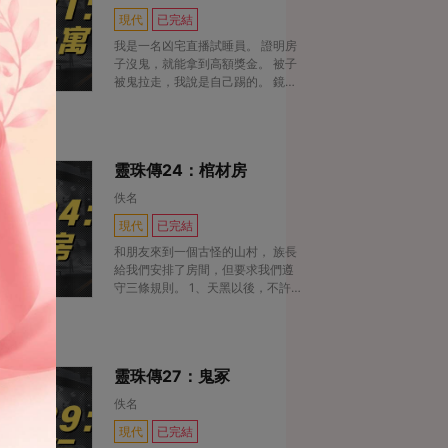
現代
已完結
我是一名凶宅直播試睡員。 證明房
子沒鬼，就能拿到高額獎金。 被子
被鬼拉走，我說是自己踢的。 鏡子
裡的我陰森一笑，我急忙也跟著
笑。 忍無可忍的女鬼現身在鏡頭
前。 我衝過去拉住她的手： 「呀！
大姨，你來怎麼也不說一聲啊大
靈珠傳24：棺材房
姨！」
佚名
現代
已完結
和朋友來到一個古怪的山村， 族長
給我們安排了房間，但要求我們遵
守三條規則。 1、天黑以後，不許出
門。 2、晚上如果有人敲門，別理。
3、門檻壞了，一定要在天黑前修
好。 夜晚，敲門聲果然響起。 「快
跑！你們住的是棺材房！」
靈珠傳27：鬼冢
佚名
現代
已完結