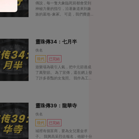
傳說，每一隻大象臨死前都會受到
神秘力量的指引，沿著象道來到象
族的墓地-象冢。 可是，我們費盡辛
苦找到的象冢，卻是一個鬼冢。 百
鬼絕，千鬼滅，是為鬼冢。
靈珠傳34：七月半
佚名
現代
已完結
遊樂場為吸引人氣，把中元節過成
了萬聖節。 為了宣傳，還在網上發
了許多香豔的女鬼照。 我作為工作
人員，努力維持秩序。 男遊客們卻
對我很不滿，還準備投訴我。 他們
不知道，自己想要揩油的對象，其
實都不是人。 七月半，鬼門開。 生
靈珠傳39：龍華寺
人退，陰靈聚。
佚名
現代
已完結
城裡有個富商，要為女兒重金求
子。 我興高采烈去報名，他卻十分