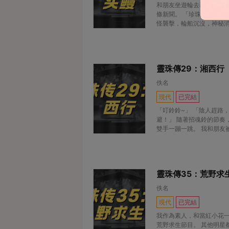
和朋友坐遊輪去泰國玩時
條新聞。 「珍珠號」遊輪
怪襲擊，輪船沉沒，神秘
海上。 可我們坐的遊輪，
號啊……
靈珠傳29：湘西行
佚名
現代
已完結
「叮鈴鈴~」 「陰人趕路
避！」 隨著招魂鈴的節奏
雙手一蹦一跳。 我和朋友
活屍，成了趕屍隊伍中的一
那趕屍匠不知道，我是一
士。 我朋友，是唯一的地
靈珠傳35：荒野求
佚名
現代
已完結
我作為素人，和當紅小花
荒野求生節目。 其他明星