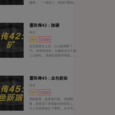
嫌棄： 「一個女人，瞎湊什麼熱
鬧！」 我搖搖頭： 「你女兒婚姻宮
已破，子孫宮被克。」 「沒有我，
你給她找 100 個男人都不會有孩
子。」
靈珠傳42：陰礦
佚名
現代
已完結
女兒莫要去上墳，小心娘家斷了
門。 村裡有規矩，出嫁的女兒不能
上山祭祀。 我朋友想祭拜母親，卻
被村裡人攔住。 她弟弟更是放言，
如果她敢上山就打斷她的腿。 可我
一眼就看出那墳有問題。 墳土焦
黑，所埋非人。 墳包凹陷，子孫滅
靈珠傳45：血色新娘
門。
佚名
現代
已完結
周家娶親，必遇鬼打牆。 掀開轎
簾，新娘成了穿著嫁衣的稻草人。
沒人知道新娘去了哪裡。 生不見
人，死不見屍。 這次的新娘，是