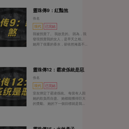
靈珠傳9：紅豔煞
佚名
現代
已完結
我被拐賣了。 我故意的。 因為，我
發現拐賣我的女人，是早夭之相。
她用了很重的香水，卻依然掩蓋不
住身上的屍臭味。 活人？死人？活
死人？
靈珠傳12：霸凌係統是惡鬼
佚名
現代
已完結
室友绑定了霸凌係統。 每當有人因
她的欺負而自盡。 她都能獲得巨大
的獎勵。 她的下一個目標就是我。
可她不知道，那所謂的係統。 其實
是一隻魅惑人心的惡鬼。 而我，是
一個道士。