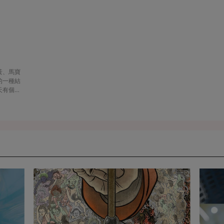
一看；
的喉骨。」 「嘻嘻，那橫死鬼就埋
「三
在東南方。」 「送殯隊伍如果朝西
錯太
北走，倒是能躲過這死劫。」 「不
然，一個都活不了。」 此時，負責
抬棺的八仙喊起口號： 「吉時已
到，東南開路，起棺——」
黃、馬寶
的一種結
天有個朋
我家的狗
近特別愛
安，每夜
，莫名其
是狗長出
狗並沒有
是因為懷