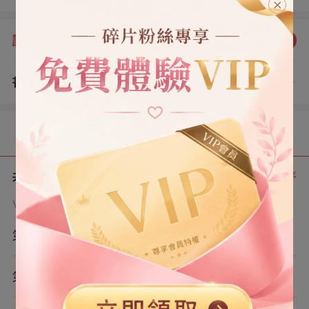
媽，媽，我知道爸爸的工資卡在你手上，請您給我生活
費，我真的好餓。」 然后假裝屈辱的別過頭。 全校一片嘩
評分：
5.0
點我評分
然。 當天，她和我爸不堪的消息如爆炸一樣席卷全城。 而
我第一時間被校方保護起來。
書評
查看評論
（0）
目錄
共 7 章
正序
VIP章節可通過金幣購買提前點讀
第1章
第2章