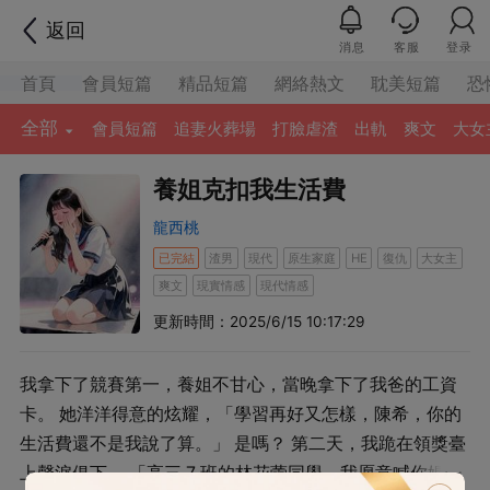
返回
消息
客服
登录
首頁
會員短篇
精品短篇
網絡熱文
耽美短篇
恐
全部
會員短篇
追妻火葬場
打臉虐渣
出軌
爽文
大女
養姐克扣我生活費
龍西桃
已完結
渣男
現代
原生家庭
復仇
大女主
HE
爽文
現實情感
現代情感
更新時間：2025/6/15 10:17:29
我拿下了競賽第一，養姐不甘心，當晚拿下了我爸的工資
卡。 她洋洋得意的炫耀，「學習再好又怎樣，陳希，你的
生活費還不是我說了算。」 是嗎？ 第二天，我跪在領獎臺
上聲淚俱下。 「高三 7 班的林花蕾同學，我愿意喊你媽