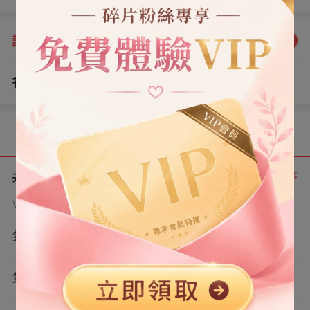
眶，撲進新郎懷里，委屈哭道： 「從小到大你就嫉妒我，
現在連我的婚禮你都想毀掉。」 我成了眾人唾棄、口誅筆
評分：
1.0
點我評分
伐的災星，最后被妹夫設計害死，永埋真相。 再睜開
眼，妹妹正一臉幸福地問我： 「姐，我懷孕了，打算跟
書評
查看評論
阿澤結婚，你會祝福我們嗎？」 我決定放棄助人情結，
（0）
嘲笑他人ṱŭ̀₊命運。 這一次，我只是極淡一笑： 「當然，
你們很般配。」
目錄
共 6 章
正序
VIP章節可通過金幣購買提前點讀
第1章
第2章