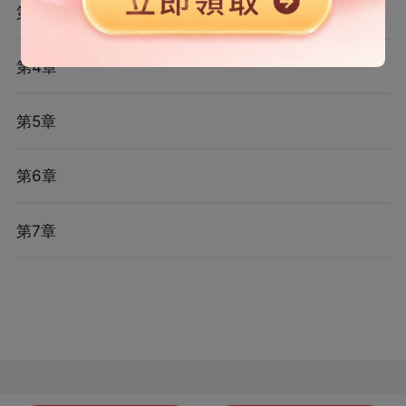
第3章
第4章
第5章
第6章
第7章