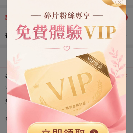
她不敢拿太子爺怎樣，把怨氣都撒在我身上，將我從樓上
推下。 再睜眼，姐姐立馬跪在爸媽面前：「爸媽，這次我
評分：
5.0
點我評分
聽話，你們讓我嫁給誰我就嫁。」 姐姐如愿以償，還把我
介紹給了京圈太子爺。 她說：「妹妹，好好伺候他，雖然
書評
查看評論
會生不如死，但至少有錢。」 笑死。 難道非要給他做金絲
（1）
雀才能有錢嗎？
目錄
共 7 章
正序
VIP章節可通過金幣購買提前點讀
第1章
第2章