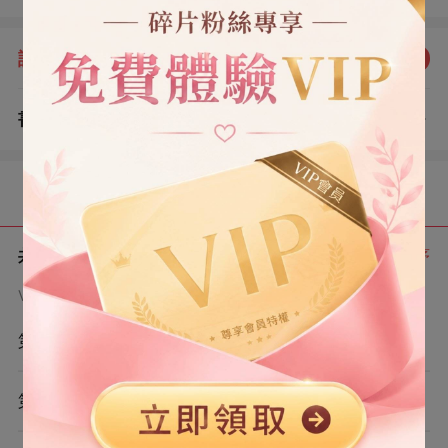
湯。 端上桌時，孫子嫌太素鬧著要吃樓下的烤鴨，非讓我
去買。 我排了半個多小時的隊買回來時，他們已經吃得差
評分：
5.0
點我評分
不多了。 孫子滿臉不高興：「奶奶，你怎麼那麼慢啊？跑
腿這麼簡單的小事都做不好，你真當讓你住我家是來享福
書評
查看評論
的啊？」 「早知道剛才還不如在外婆家讓爸點外賣吃！」
（0）
兒媳婦仿佛沒聽見，一邊夾菜一邊看手機，頭都沒抬。 兒
子沖我心虛笑笑，招呼我過去吃飯。 看著那盆挑挑揀揀只
目錄
剩酸菜的酸菜魚。 我突然不想伺候了。 以后他們愛咋咋
地！
共 6 章
正序
VIP章節可通過金幣購買提前點讀
第1章
第2章