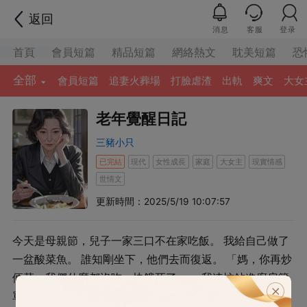
返回
消息
客服
登录
首頁
會員短篇
精品短篇
網絡熱文
耽美短篇
恐
全部
會員短篇
追妻火葬場
打臉虐渣
出軌
爽文
大女
老年覺醒日記
三豬小只
已完結
現代
女性成長
家庭
大女主
現實情感
世情文
更新時間：2025/5/19 10:07:57
今天是母親節，兒子一家三口不在家吃飯。 我給自己做了
一盆酸菜魚。 誰知剛坐下，他們去而復返。 「媽，你再炒
倆菜，我們什麼都沒吃，快餓死了。」 我連忙鉆進廚房簡
單做了一道西紅柿炒蛋，一道青椒土豆絲還有一碗菊花腦