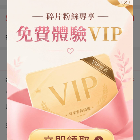
為沒菜了就要離婚，你瘋了嗎？」 公婆直接一掌拍在桌子
上！ 「我女兒她們來吃頓飯，你就要威脅離婚，趕緊離！
評分：
5.0
點我評分
我們到時候找個不會像你這麼挑事的兒媳婦！」 我兒子臉
上也閃過一絲不耐煩： 「媽，都怪你動作太慢好不好？大
書評
查看評論
姑和小姑都是客人，肯定要緊著她們啊！為了這點小事就
（1）
鬧離婚，怎麼不饞死你啊。 「再說，你只會洗洗刷刷，哪
像我姑她們會賺錢？她們說以後還給我買車買房呢！我告
目錄
訴你，你要是離了，我可不跟你去吃苦……」 這一刻我決
定，不僅老公不要了，兒子我也不要了。
共 7 章
正序
VIP章節可通過金幣購買提前點讀
第1章
第2章