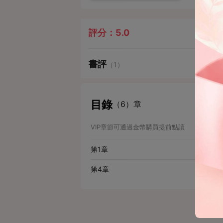
評分：
5.0
書評
（1）
目錄
（6）章
VIP章節可通過金幣購買提前點讀
第1章
第4章