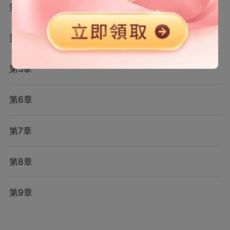
第3章
第4章
第5章
第6章
第7章
第8章
第9章