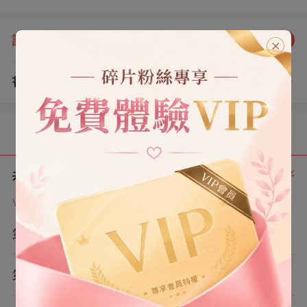
急，幼妹無人託付，不知姑娘可否暫時照料一二。」 我只
一瞬猶豫，便應下：「好。」 畢竟，宋家于我有再造之
評分：
5.0
點我評分
恩，我不是那等沒心肝之人。 之後十載，我守著糕點鋪
子，看著小娃娃長成豆蔻少女，等到宋家東山再起。 我
書評
查看評論
想，恩情已還凈，是時候考慮我的終身大事了。 可沒想
（1）
到，相親那天，宋家長子穿著緋紅官服，在我家院子裡直
挺挺坐下。 銳利眼光一掃，嚇得所有人如坐針氈，他說：
目錄
「我來替你把把關。」
共 9 章
正序
VIP章節可通過金幣購買提前點讀
第1章
第2章