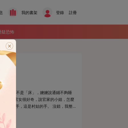
息
我的書架
登錄
註冊
懸疑恐怖
床。不，那不是「床」，嬤嬤說通鋪不夠睡
，那些小宮女很好奇，說官家的小姐，怎麼
家千金的手，這是村姑的手。 沒錯，我整