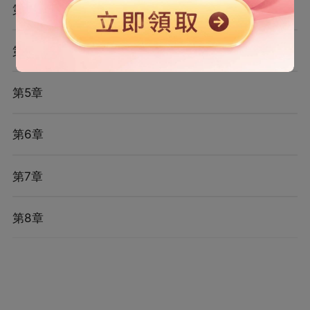
第3章
第4章
第5章
第6章
第7章
第8章