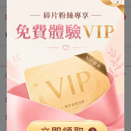
著她哭得上不接下氣： 「媽，你好辛苦啊。」 「以後我保
護你，再也沒人欺負你了。」
評分：
5.0
點我評分
書評
查看評論
（2）
目錄
共 7 章
正序
VIP章節可通過金幣購買提前點讀
第1章
第2章