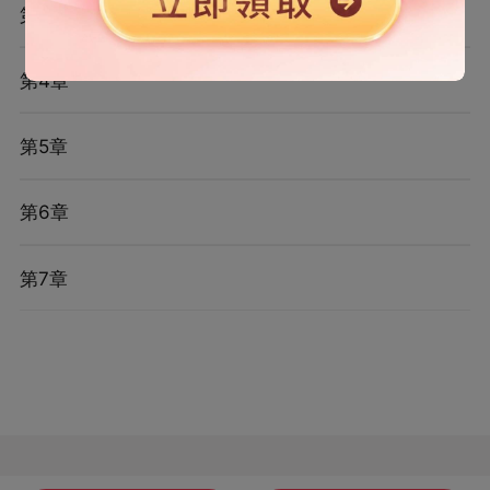
第3章
第4章
第5章
第6章
第7章