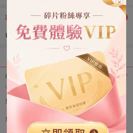
剝。」 話落，青梅歇斯底里瞥了我一眼。 「好羨慕姐姐可
以做這麼長的美甲。 「不像我，天天要做家務活，從來沒
評分：
5.0
點我評分
做過美甲呢……」
書評
查看評論
（0）
目錄
共 7 章
正序
VIP章節可通過金幣購買提前點讀
第1章
第2章