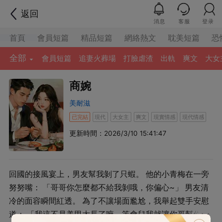
返回
消息
客服
登录
首頁
會員短篇
精品短篇
網絡熱文
耽美短篇
恐
全部
會員短篇
追妻火葬場
打臉虐渣
出軌
爽文
大女
商婉
美耐滋
已完結
現代
大女主
爽文
現實情感
現代情感
更新時間：2026/3/10 15:41:47
回國的接風宴上，男友幫我剝了只蝦。 他的小青梅在一旁
努努嘴： 「哥哥你怎麼都不給我剝哦，你偏心~」 男友清
冷的面容瞬間紅透。 為了不讓場面尷尬，我舉起雙手安慰
道： 「我這不是美甲太長了嘛，等會兒我就讓你哥幫你