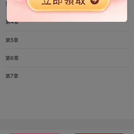
第3章
第4章
第5章
第6章
第7章