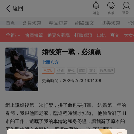
返回
消息
客服
登录
首頁
會員短篇
精品短篇
網絡熱文
耽美短篇
恐
全部
會員短篇
追妻火葬場
打臉虐渣
出軌
爽文
大女
婚後第一戰，必須贏
七面八方
已完結
婚姻
現代
家庭
爽文
現代情感
更新時間：2026/2/23 16:14:08
網上說婚後第一次打架，拼了命也要打贏。 結婚第一年的
春節，我跟他回老家，臨返程時我才知道。 他偷偷辭了 H
市的工作，還藏了我的車鑰匙和身份證，讓我辭了原本的
工作跟他留在小縣城。 婆婆笑著說：「進了張家門，就得