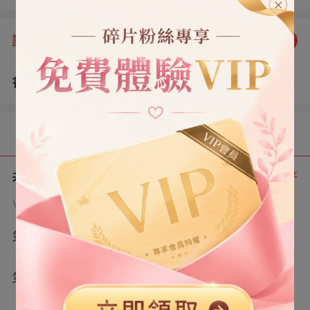
守張家規矩」 大姑姐拱火：「連老婆都管不住，算什麼男
人？」 他當眾甩我一耳光：「再鬧就收拾你！」 我轉身進
評分：
5.0
點我評分
了廚房，拎起剁骨頭的刀。 我倒是要看看，到底是誰收拾
誰！ 十分鐘後，拍門聲、慘叫聲和求饒聲，響徹了整個樓
書評
查看評論
道。
（0）
目錄
共 7 章
正序
VIP章節可通過金幣購買提前點讀
第1章
第2章