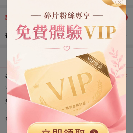
司。 我們換了房，換了車。 兒子上小學那天，他向我提了
離婚。 「雖然我們每週做一次，但就像例行公事。 「或
評分：
5.0
點我評分
許，你也可以換個人試試。」 我真試了。
書評
查看評論
（0）
目錄
共 7 章
正序
VIP章節可通過金幣購買提前點讀
第1章
第2章