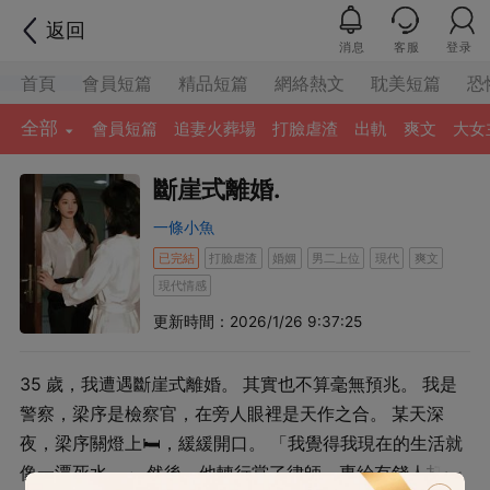
返回
消息
客服
登录
首頁
會員短篇
精品短篇
網絡熱文
耽美短篇
恐
全部
會員短篇
追妻火葬場
打臉虐渣
出軌
爽文
大女
斷崖式離婚.
一條小魚
已完結
打臉虐渣
婚姻
男二上位
現代
爽文
現代情感
更新時間：2026/1/26 9:37:25
35 歲，我遭遇斷崖式離婚。 其實也不算毫無預兆。 我是
警察，梁序是檢察官，在旁人眼裡是天作之合。 某天深
夜，梁序關燈上🛏，緩緩開口。 「我覺得我現在的生活就
像一潭死水。」 然後，他轉行當了律師，專給有錢人打官