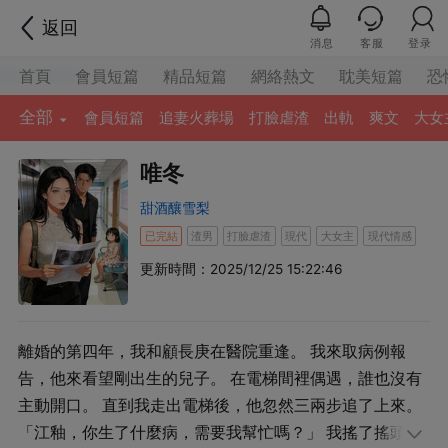
返回
消息
客服
登录
首頁
會員短篇
精品短篇
網絡熱文
耽美短篇
恐
全部
會員短篇
追妻火葬場
打臉虐渣
出軌
爽文
大女
唯冬
甜酒釀雪梨
已完結
渣男
打臉虐渣
現代
大女主
現代情感
更新時間：2025/12/25 15:22:46
離婚的第四年，我和顧長庚在醫院重逢。 我來取病例報
告，他來看望剛出生的兒子。 在電梯間裡偶遇，誰也沒有
主動開口。 直到我走出電梯後，他忽然三兩步追了上來。
「江釉，你生了什麼病，需要我幫忙嗎？」 我搖了搖頭：