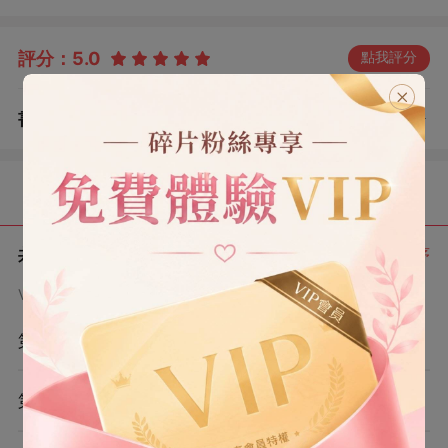
「生病的不是我，是我的孩子。」 他這才注意到，候診椅
上那個穿碎花裙的小姑娘。 小姑娘也抬眸，那張酷似他的
評分：
5.0
點我評分
臉正怯生生地望著他。 顧長庚瞳孔緊縮：「這是……我們
的孩子？」 時至今日，他終于發現，他還有一個女兒。
書評
查看評論
（5）
目錄
共 10 章
正序
VIP章節可通過金幣購買提前點讀
第1章
第2章