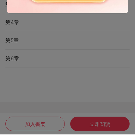
第3章
第4章
第5章
第6章
加入書架
立即閲讀