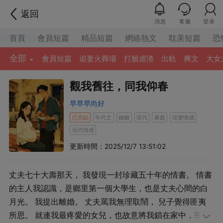
返回
消息
客服
登录
首頁
會員短篇
精品短篇
網絡熱文
耽美短篇
恐
全部
會員短篇
追妻火葬場
打臉虐渣
出軌
爽文
大女
觀我舊往，同我仰春
早早早尚好
已完結
年代文
婚姻
現代
家庭
現實情感
現代情感
更新時間：2025/12/7 13:51:02
丈夫七十大壽那天， 我發現一封珍藏五十年的情書。 情書
的主人我認識，是鄉里第一個大學生，也是丈夫心間的白
月光。 我提出離婚。 丈夫罵我無理取鬧， 兒子覺得匪夷
所思。 就連我最疼愛的女兒，也故意將我鎖在家中，導致