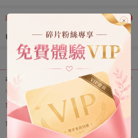
我死于煤氣爆炸。 再睜眼，我又回到了 1978 年。 丈夫緊
緊攥著我的手：「你懷孕了，就讓惠珍替你上大學吧？」
評分：
4.0
點我評分
書評
查看評論
（2）
目錄
共 9 章
正序
VIP章節可通過金幣購買提前點讀
第1章
第2章