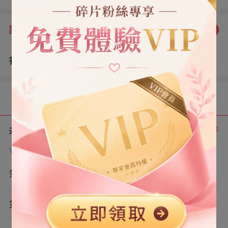
一個月，我讓你看清那個女人的真面目！」 一個月後，我
擁有了兩個舔狗。 輪到我弟質問他：「你是瘋了嗎？」 魏
評分：
5.0
點我評分
寒洲冷靜地說：「我覺得你對她有很大的偏見。」
書評
查看評論
（1）
目錄
共 6 章
正序
VIP章節可通過金幣購買提前點讀
第1章
第2章