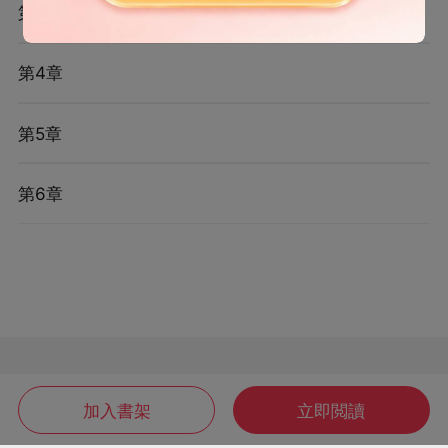
第3章
第4章
第5章
第6章
加入書架
立即閲讀