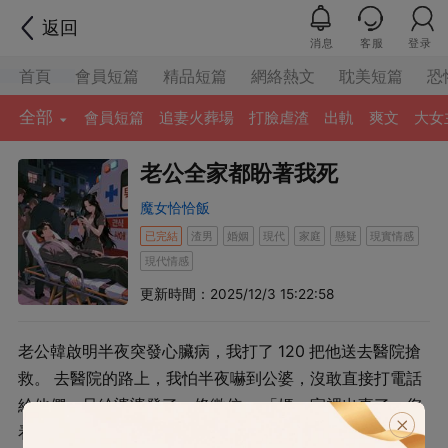
返回
消息
客服
登录
首頁
會員短篇
精品短篇
網絡熱文
耽美短篇
恐
全部
會員短篇
追妻火葬場
打臉虐渣
出軌
爽文
大女
老公全家都盼著我死
魔女恰恰飯
已完結
渣男
婚姻
現代
家庭
懸疑
現實情感
現代情感
更新時間：2025/12/3 15:22:58
老公韓啟明半夜突發心臟病，我打了 120 把他送去醫院搶
救。 去醫院的路上，我怕半夜嚇到公婆，沒敢直接打電話
給他們，只給婆婆發了一條微信： 「媽，家裡出事了，您
看到資訊後馬上跟我聯絡。」 我以為公婆應該早就睡了，