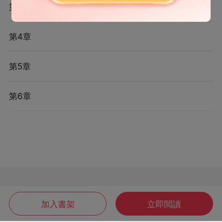
第3章
第4章
第5章
第6章
加入書架
立即閲讀