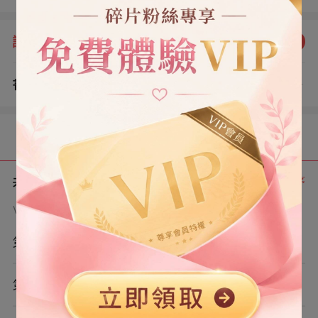
可是不過一分鐘，她就給我回了資訊，內容卻把我嚇出一
身冷汗。 「是不是成功了？王小雅死透了沒有？」 「一定
評分：
2.3
點我評分
要確認她死了你再打 120！」 我死死盯著手機螢幕，狠狠
打了一個寒顫。 王小雅，是我的名字。 這時候我才想起
書評
查看評論
來，我用的是韓啟明的手機。
（2）
目錄
共 6 章
正序
VIP章節可通過金幣購買提前點讀
第1章
第2章