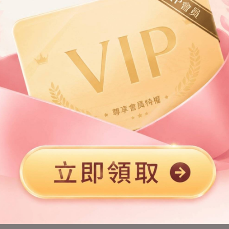
第2章
第3章
第5章
第6章