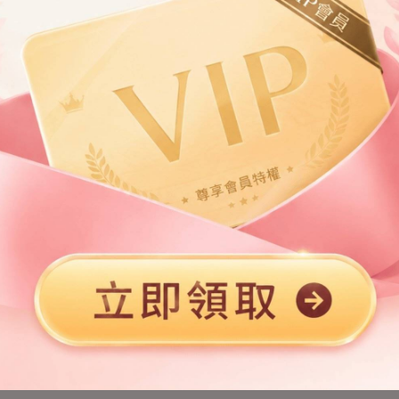
第2章
第3章
第5章
第6章