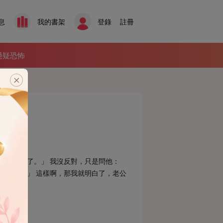
息
我的書架
登錄
註冊
懸疑恐怖
來照顧媽了。」 我沒反對，只是問他：
我教嗎？」 這樣啊，那我就明白了，老公