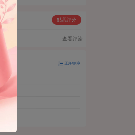
點我評分
查看評論
正序/倒序