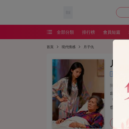
全部分類
排行榜
會員短篇
會員短篇
首頁
現代情感
月子仇
精品短篇
月子
番茄短篇
已完結
網絡熱文
閱讀：575
耽美短篇
出月子後
恐怖懸疑
「怎麼照
也沒那麼
懸疑恐怖
加入書