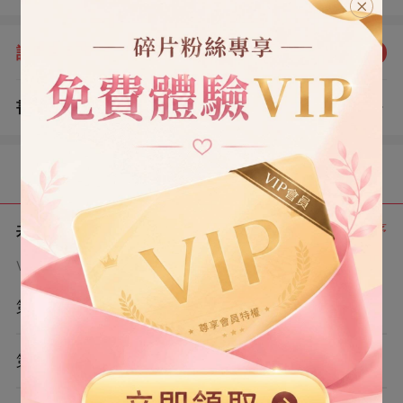
無論是現在的學歷還是以後的社會地位應該都遠超他的現
任。】 【他女朋友一個走優秀學生保送的，有多水就不用
評分：
5.0
點我評分
我多說了吧。】 【我們一群人都快認識一年了，從來也沒
見過這個女孩子的照片，我覺得要麼丑要麼他沒有很喜
書評
查看評論
歡。】 【他女朋友應該有點戀愛腦，每天就發發小作文，
（0）
而我能用實際行動表達我對他的喜歡。】 【我們認識 332
天，某音的火花已經續了 300 天。】 【我自認長相身材八
目錄
分性格討喜，算是那種高情商女孩子，無論工作還是生活
都能和他成為最好的搭子。】 ...... 我點開她的配圖，視線
落在了男生的手表上。 哪怕沒露臉，我也立刻認出了照片
共 7 章
正序
裡的人就是程敘舟。 分手那天，所有人都在勸我：「只是
VIP章節可通過金幣購買提前點讀
隨手分享而已，連精神出軌都不算。」 我搖了搖頭：「所
有他們彼此分享過的無意義的事情，本質上都是希望能參
第1章
與到對方的生活裡。」 而無止境的分享欲就是連接愛意。
第2章