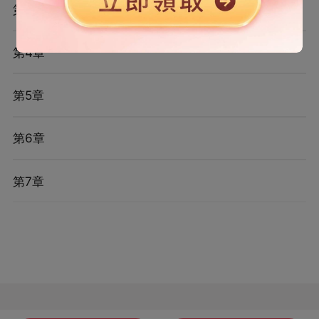
第3章
第4章
第5章
第6章
第7章