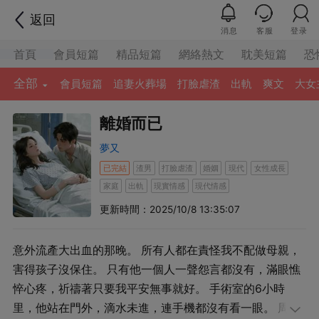
返回
消息
客服
登录
首頁
會員短篇
精品短篇
網絡熱文
耽美短篇
恐
全部
會員短篇
追妻火葬場
打臉虐渣
出軌
爽文
大女
離婚而已
夢又
已完結
渣男
打臉虐渣
婚姻
現代
女性成長
家庭
出軌
現實情感
現代情感
更新時間：2025/10/8 13:35:07
意外流產大出血的那晚。 所有人都在責怪我不配做母親，
害得孩子沒保住。 只有他一個人一聲怨言都沒有，滿眼憔
悴心疼，祈禱著只要我平安無事就好。 手術室的6小時
里，他站在門外，滴水未進，連手機都沒有看一眼。 周圍