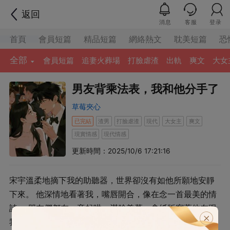
返回
消息
客服
登录
首頁
會員短篇
精品短篇
網絡熱文
耽美短篇
恐
全部
會員短篇
追妻火葬場
打臉虐渣
出軌
爽文
大女
男友背乘法表，我和他分手了
草莓夾心
已完結
渣男
打臉虐渣
現代
大女主
爽文
現實情感
現代情感
更新時間：2025/10/6 17:21:16
宋宇溫柔地摘下我的助聽器，世界卻沒有如他所願地安靜
下來。 他深情地看著我，嘴唇開合，像在念一首最美的情
詩。 朋友們都在一旁起哄，滿臉羨慕，拿紙版寫著他在跟
我念詩求婚。 我配合地露出羞澀⼜感動的微笑，⼼⾥卻在