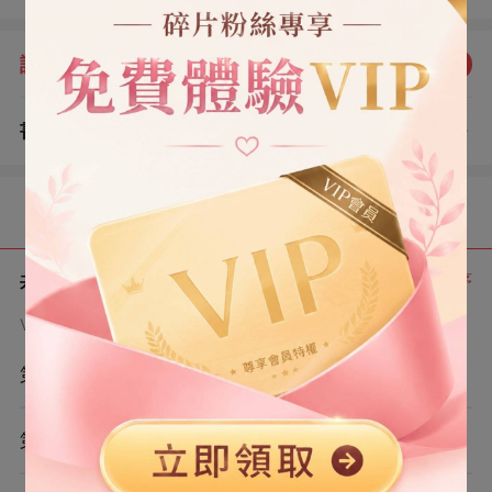
冷視。 他們都不知道，我的耳朵，上周就已經治好了。 所
以我清晰地聽⻅，宋宇對我說的是：「你們說，她要是知
評分：
5.0
點我評分
道我只是在背乘法口訣表，會不會哭？」
書評
查看評論
（1）
目錄
共 6 章
正序
VIP章節可通過金幣購買提前點讀
第1章
第2章