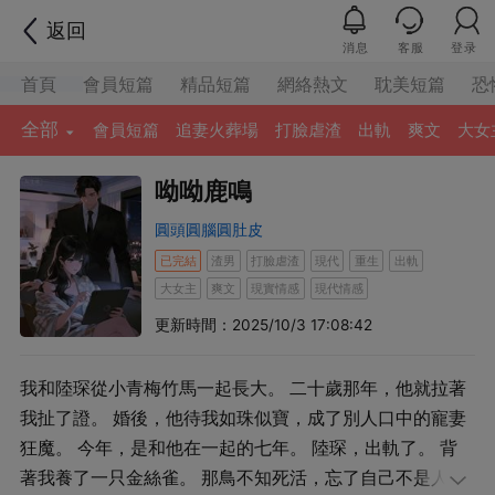
返回
消息
客服
登录
首頁
會員短篇
精品短篇
網絡熱文
耽美短篇
恐
全部
會員短篇
追妻火葬場
打臉虐渣
出軌
爽文
大女
呦呦鹿鳴
圓頭圓腦圓肚皮
已完結
渣男
打臉虐渣
現代
重生
出軌
大女主
爽文
現實情感
現代情感
更新時間：2025/10/3 17:08:42
我和陸琛從小青梅竹馬一起長大。 二十歲那年，他就拉著
我扯了證。 婚後，他待我如珠似寶，成了別人口中的寵妻
狂魔。 今年，是和他在一起的七年。 陸琛，出軌了。 背
著我養了一只金絲雀。 那鳥不知死活，忘了自己不是人，