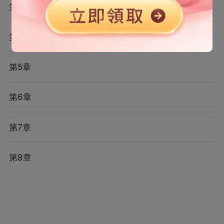
第3章
第4章
第5章
第6章
第7章
第8章