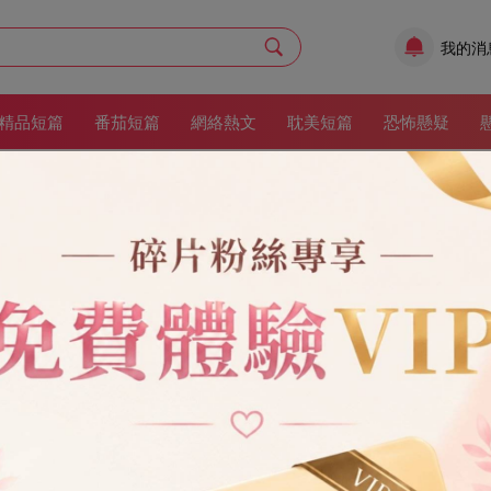
我的消
精品短篇
番茄短篇
網絡熱文
耽美短篇
恐怖懸疑
后，我把老伴還給白月光
作者：
憐花城
更新
渣男
現代
女性成長
重生
白月光
大女主
現實情感
現代情感
7章
78
收藏：10
院時，70 歲的老伴遇上曾經的白⽉光。 他立即和生病的我離婚，迎娶她
上，祝福爸爸媽媽。」 我被活活氣死。 再睜眼，回到了和老伴訂婚那天。
架
立即閱讀