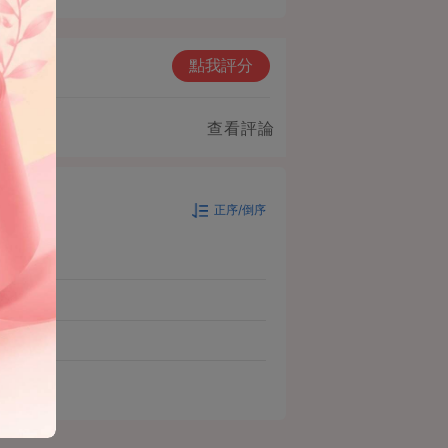
點我評分
查看評論
正序/倒序