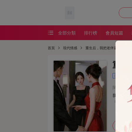
全部分類
排行榜
會員短篇
會員短篇
首頁
現代情感
重生后，我把老伴還給白月光
精品短篇
重生
番茄短篇
已完結
網絡熱文
閱讀：237
耽美短篇
我生病住
恐怖懸疑
「真愛至
懸疑恐怖
加入書