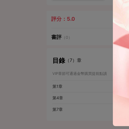
評分：
5.0
書評
（0）
目錄
（7）章
VIP章節可通過金幣購買提前點讀
第1章
第4章
第7章