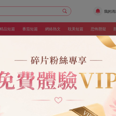
我的消
精品短篇
番茄短篇
網絡熱文
耽美短篇
恐怖懸疑
星星陪著你
作者：
卡布奇諾的貓
更新時間：2025/9/18 19
渣男
婚姻
萌寶
家庭
出軌
青梅竹馬
現實情感
現代情感
6章
17
收藏：26
世后。 宋津年每年都會帶孩子來給我上墳。 但他們每次都上錯墳。 總對
 「你說你活一輩子有什麼用，老公不愛你，兒子不認識你。」 「死了潦草
不耐煩急著要走的兒子， 湊到他耳邊輕輕吐氣：「小屁孩，你媽不要你咯。
他了。
架
立即閱讀