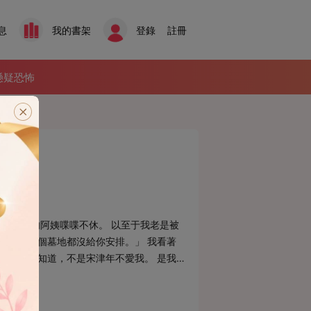
息
我的書架
登錄
註冊
懸疑恐怖
:57:03
著我旁邊的阿姨喋喋不休。 以至于我老是被
埋了，連個墓地都沒給你安排。」 我看著
」 她不知道，不是宋津年不愛我。 是我