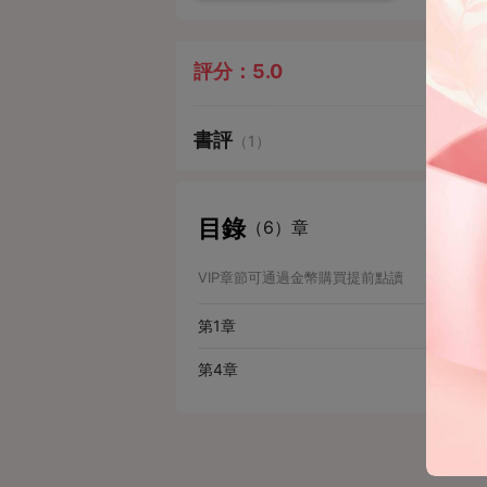
評分：
5.0
書評
（1）
目錄
（6）章
VIP章節可通過金幣購買提前點讀
第1章
第4章