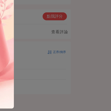
點我評分
查看評論
正序/倒序