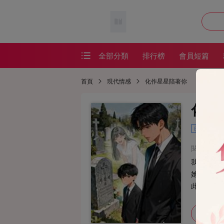
全部分類
排行榜
會員短篇
會員短篇
首頁
現代情感
化作星星陪著你
精品短篇
化作
番茄短篇
已完結
網絡熱文
閱讀：339
耽美短篇
我難產去
恐怖懸疑
她嘲笑。
此時一臉
懸疑恐怖
早就不愛
加入書