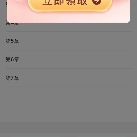
第3章
第4章
第5章
第6章
第7章