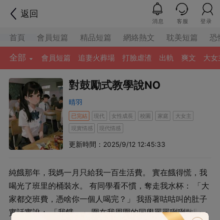
返回
消息
客服
登录
首頁
會員短篇
精品短篇
網絡熱文
耽美短篇
恐
全部
會員短篇
追妻火葬場
打臉虐渣
出軌
爽文
大女
對鼓勵式教學說NO
晴羽
已完結
現代
女性成長
校園
家庭
大女主
現實情感
現代情感
更新時間：2025/9/12 12:45:33
純餓那年，我媽一月只給我⼀百⽣活費。 實在餓得慌，我
喝光了班里的桶裝⽔。 有同學看不慣，奪⾛我⽔杯： 「大
家都交班費，憑啥你一個⼈喝完？」 我捂著咕咕叫的肚子
實話實說： 「我餓。」 圍在我周圍的同學罵罵咧咧散開。