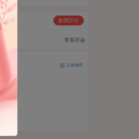
點我評分
查看評論
正序/倒序