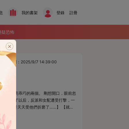
息
我的書架
登錄
註冊
懸疑恐怖
更新時間：2025/9/7 14:39:00
⻓得最漂亮乖巧的兩個。 剛想開口，眼前忽
【媽咪死了以后，反派和⼥配遭受打擊，一
妹寶就要天天受他們折磨了……】 【就是
幾秒，毫不猶豫地指向那兩個孩⼦。 「就他