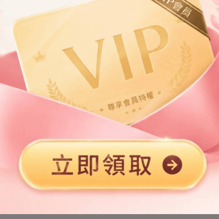
第2章
第3章
第5章
第6章