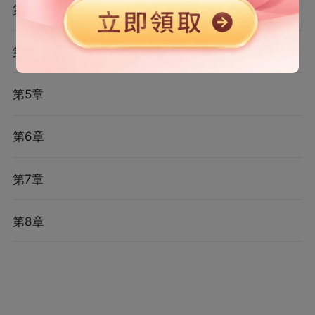
第3章
第4章
第5章
第6章
第7章
第8章