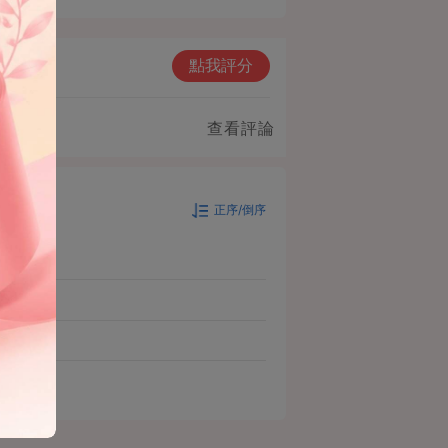
點我評分
查看評論
正序/倒序