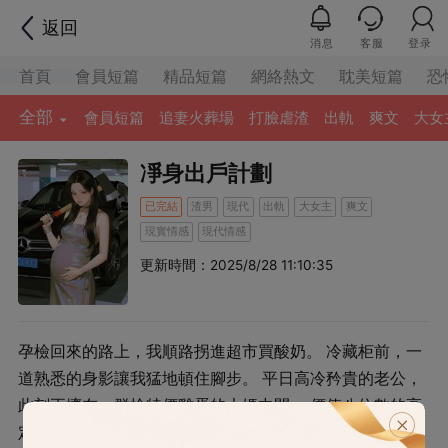
返回
消息
客服
登录
首頁
會員短篇
精品短篇
網絡熱文
耽美短篇
恐
全部
會員短篇
追妻火葬場
打臉虐渣
出軌
爽文
大女
凈身出戶計劃
已完結
渣男
現代
出軌
大女主
爽文
現實情感
現代情感
更新時間：2025/8/28 11:10:35
孕檢回來的路上，我順路拐進超市買酸奶。 冷藏柜前，一
道熟悉的身影讓我猛地頓住腳步。 平日高冷矜貴的老公，
此刻正擠在一群搶特價雞蛋的大媽中間。 價值八位數的高
定西裝被擠得皺皺巴巴，頭髮亂成雞窩，卻渾然不覺。 手