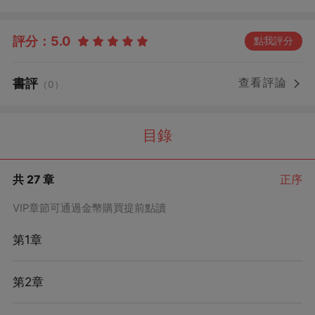
離得開我？」 三個月后我的律所搶走他十億并購案，他紅
著眼把我堵在車庫：「回來！」 我晃著新男友送的鉆戒：
評分：
5.0
點我評分
「顧總，替身游戲結束了。」
書評
查看評論
（0）
目錄
共 27 章
正序
VIP章節可通過金幣購買提前點讀
第1章
第2章