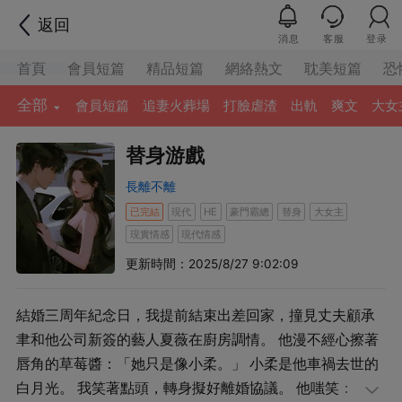
返回
消息
客服
登录
首頁
會員短篇
精品短篇
網絡熱文
耽美短篇
恐
全部
會員短篇
追妻火葬場
打臉虐渣
出軌
爽文
大女
替身游戲
長離不離
已完結
現代
豪門霸總
替身
大女主
HE
現實情感
現代情感
更新時間：2025/8/27 9:02:09
結婚三周年紀念日，我提前結束出差回家，撞見丈夫顧承
聿和他公司新簽的藝人夏薇在廚房調情。 他漫不經心擦著
唇角的草莓醬：「她只是像小柔。」 小柔是他車禍去世的
白月光。 我笑著點頭，轉身擬好離婚協議。 他嗤笑：「你