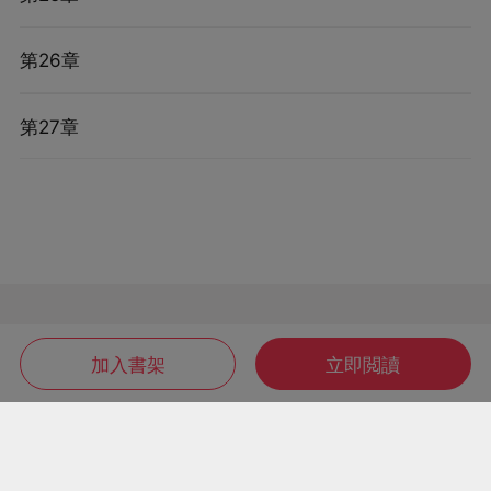
第26章
第27章
加入書架
立即閲讀