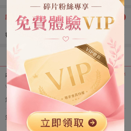
會心疼的。」 我捂住疼到痙攣的肚子，穿著玩偶服蹲在雪
地上生氣地掛斷電話：「難道這些我不知道嗎？你不給我
評分：
5.0
點我評分
打錢，我怎麼吃好的穿好的？」 別說給我加生活費了，就
連每月的 200 元都要找借口一拖再拖。 我媽委屈極了，轉
書評
查看評論
頭在家族群哭訴：【我就一農村婦女，沒那麼大本事賺錢
（0）
讓孩子過奢靡生活。但凡聽到孩子過得不好，當媽的心就
跟刀割了一樣疼。】 他們罵我白眼狼：「就知道錢錢錢，
目錄
你媽這麼心疼你，怎麼就不知道感恩呢？」 後來媽媽病
了，想讓我出錢去床前伺候。 我躲得遠遠地，也開ťū́ₖ始
每天電話轟炸：「媽媽你要住最好的醫院套房，要吃最貴
共 6 章
正序
的進口藥，還要吃龍蝦鮑魚才能養好身體。不然我會心疼
VIP章節可通過金幣購買提前點讀
的。」
第1章
第2章