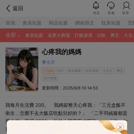
返回
消息
客服
登录
首頁
會員短篇
精品短篇
網絡熱文
耽美短篇
恐
全部
會員短篇
追妻火葬場
打臉虐渣
出軌
爽文
大女
心疼我的媽媽
李小刀
已完結
現代
原生家庭
女性成長
大女主
爽文
現代情感
更新時間：2025/8/8 10:14:53
我每月生活費 200。 我媽卻整天心疼我：「三元盒飯不
衛生，怎麼不去大飯店吃點兒好的？」 「二手羽絨服都是
黑心棉，商場 3000 一件的大牌穿著才暖和。」 「你一女
孩子獨自在外要吃好穿好，千萬別虧待了自己。不然媽媽