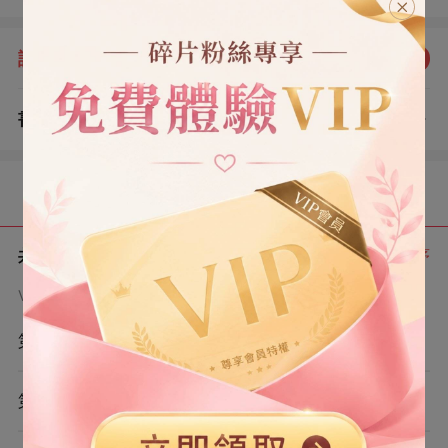
人！」
評分：
5.0
點我評分
書評
查看評論
（1）
目錄
共 7 章
正序
VIP章節可通過金幣購買提前點讀
第1章
第2章