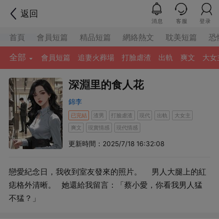
返回
消息
客服
登录
首頁
會員短篇
精品短篇
網絡熱文
耽美短篇
恐
全部
會員短篇
追妻火葬場
打臉虐渣
出軌
爽文
大女
深淵里的食人花
錦李
已完結
渣男
打臉虐渣
現代
出軌
大女主
爽文
現實情感
現代情感
更新時間：2025/7/18 16:32:08
戀愛紀念日，我收到室友發來的照片。 男人大腿上的紅
痣格外清晰。 她還給我留言：「蔡小愛，你看我男人猛
不猛？」